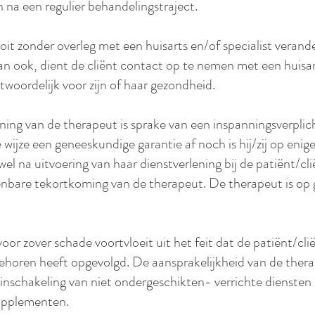
en na een regulier behandelingstraject.
t zonder overleg met een huisarts en/of specialist verand
dan ook, dient de cliënt contact op te nemen met een huisart
rantwoordelijk voor zijn of haar gezondheid.
ening van de therapeut is sprake van een inspanningsverplic
wijze een geneeskundige garantie af noch is hij/zij op enig
 wel na uitvoering van haar dienstverlening bij de patiënt/cl
nbare tekortkoming van de therapeut. De therapeut is op g
voor zover schade voortvloeit uit het feit dat de patiënt/c
r behoren heeft opgevolgd. De aansprakelijkheid van de ther
nschakeling van niet ondergeschikten- verrichte diensten 
supplementen.