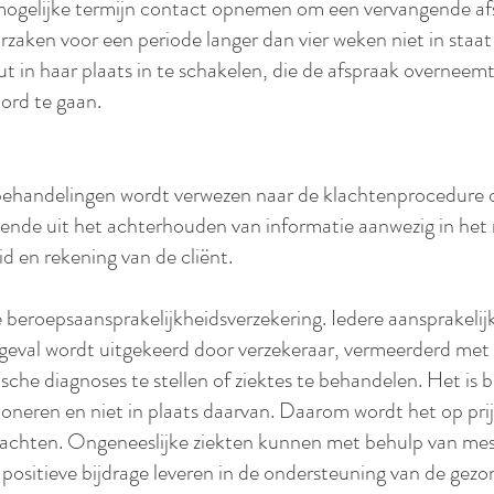
mogelijke termijn contact opnemen om een vervangende afs
zaken voor een periode langer dan vier weken niet in staat i
t in haar plaats in te schakelen, die de afspraak overneemt. 
ord te gaan.
behandelingen wordt verwezen naar de klachtenprocedure o
iende uit het achterhouden van informatie aanwezig in het m
id en rekening van de cliënt.
 beroepsaansprakelijkheidsverzekering. Iedere aansprakelij
eval wordt uitgekeerd door verzekeraar, vermeerderd met h
che diagnoses te stellen of ziektes te behandelen. Het is b
oneren en niet in plaats daarvan. Daarom wordt het op prijs
 klachten. Ongeneeslijke ziekten kunnen met behulp van m
ositieve bijdrage leveren in de ondersteuning van de gez