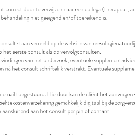
ënt correct door te verwijzen naar een collega (therapeut, 
 behandeling niet geëigend en/of toereikend is.
onsult staan vermeld op de website van mesologienatuurlij
op het eerste consult als op vervolgconsulten.
bevindingen van het onderzoek, eventuele supplementadvieze
 ná het consult schriftelijk verstrekt. Eventuele supplement
r email toegestuurd. Hierdoor kan de cliënt het aanvragen 
ziektekostenverzekering gemakkelijk digitaal bij de zorgverz
n aansluitend aan het consult per pin of contant.