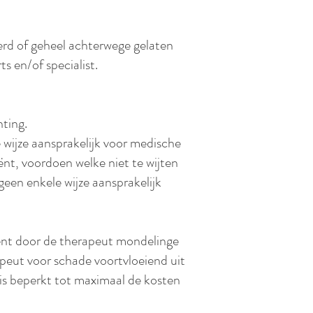
erd of geheel achterwege gelaten
s en/of specialist.
hting.
e wijze aansprakelijk voor medische
iënt, voordoen welke niet te wijten
een enkele wijze aansprakelijk
liënt door de therapeut mondelinge
apeut voor schade voortvloeiend uit
is beperkt tot maximaal de kosten