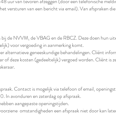
al 48 uur van tevoren afzeggen (door een telefonische meldi
 het versturen van een bericht via email). Van afspraken di
ten bij de NVVM, de VBAG en de RBCZ. Deze doen hun uiter
elijk) voor vergoeding in aanmerking komt.
er alternatieve geneeskundige behandelingen. Cliënt infor
aar of deze kosten (gedeeltelijk) vergoed worden. Cliënt is z
ekeraar.
spraak. Contact is mogelijk via telefoon of email, openingst
. In avonduren en zaterdag op afspraak.
hebben aangepaste openingstijden.
voorziene omstandigheden een afspraak niet door kan laten g