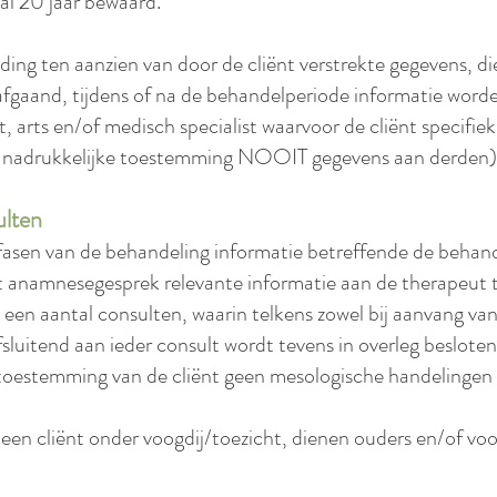
aal 20 jaar bewaard.
ng ten aanzien van door de cliënt verstrekte gegevens, die
afgaand, tijdens of na de behandelperiode informatie word
 arts en/of medisch specialist waarvoor de cliënt specifie
w nadrukkelijke toestemming NOOIT gegevens aan derden)
ulten
e fasen van de behandeling informatie betreffende de behand
et anamnesegesprek relevante informatie aan de therapeut t
een aantal consulten, waarin telkens zowel bij aanvang van 
sluitend aan ieder consult wordt tevens in overleg besloten 
toestemming van de cliënt geen mesologische handelingen 
 een cliënt onder voogdij/toezicht, dienen ouders en/of v