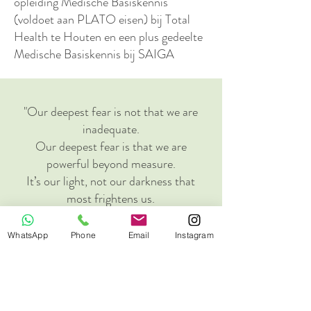
opleiding Medische Basiskennis
(voldoet aan PLATO eisen) bij Total
Health te Houten en een plus gedeelte
Medische Basiskennis bij SAIGA
"Our deepest fear is not that we are
inadequate.
Our deepest fear is that we are
powerful beyond measure.
It’s our light, not our darkness that
most frightens us.
We ask ourselves, who am I to be
brilliant, gorgeous, talented and
WhatsApp
Phone
Email
Instagram
fabulous?
Actually who are we not to be?
You are a child of God.