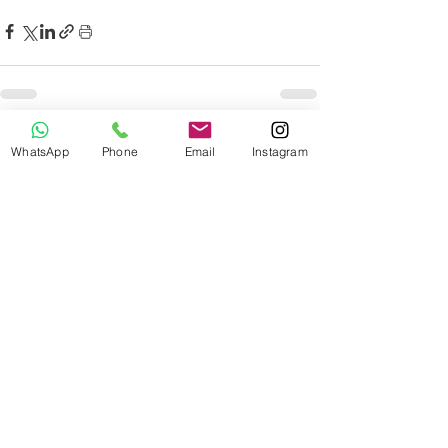
Recente blogposts
Alles weergeven
WhatsApp
Phone
Email
Instagram