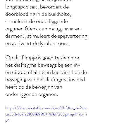
longcapaciteit, bevordert de 
doorbloeding in de buikholte, 
stimuleert de onderliggende 
organen (denk aan maag, lever en 
darmen), stimuleert de spijsvertering 
en activeert de lymfestroom.  
Op dit filmpje is goed te zien hoe 
het diafragma beweegt bij een in- 
en uitademhaling en laat zien hoe de 
beweging van het diafragma invloed 
heeft op de beweging van 
onderliggende organen.
https://video.wixstatic.com/video/6b34ca_d42abc
ca05fb467fa2107f89967f478f/360p/mp4/file.m
p4