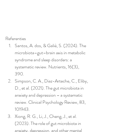
Referenties
Santos, A. dos, & Galiè, S. (2024). The 
microbiota–gut–brain axis in metabolic 
syndrome and sleep disorders: a 
systematic review. Nutrients, 16(3), 
390.
Simpson, C. A., Diaz-Arteche, C., Eliby, 
D., et al. (2021). The gut microbiota in 
anxiety and depression – a systematic 
review. Clinical Psychology Review, 83, 
101943.
Xiong, R. G., Li, J., Cheng, J., et al. 
(2023). The role of gut microbiota in 
anxiety, depression, and other mental 