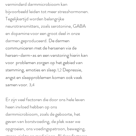
verminderd darmmicrobioom kan 
bijvoorbeeld leiden tot meer stresshormonen. 
Tegelijkertijd worden belangrijke 
neurotransmitters, zoals serotonine, GABA 
en dopamine voor een groot deel in onze 
darmen geproduceerd. 
De darmen 
communiceren met de hersenen via de 
hersen-darm-as en een verstoring hierin kan 
voor  problemen zorgen op het gebied van 
stemming, emoties en slaap.
 Depressie, 
1,2
angst en slaapproblemen komen ook vaak 
samen voor. 
3,4
Er zijn veel factoren die door ons hele leven 
heen invloed hebben op ons 
darmmicrobioom, zoals de geboorte, het 
geven van borstvoeding, de plek waar we 
opgroeien, ons voedingspatroon, beweging, 
stress, ziekte en medicijnen. Al deze factoren 